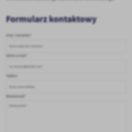
treści w postaci wiadomości, ofert, komunikatów mediów
społecznościowych.
Formularz kontaktowy
Imię i nazwisko*
Adres e-mail*
Telefon
Wiadomość*