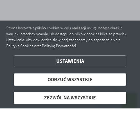
Strona korzysta z plików cookies w celu realizacji usług. Możesz określić
warunki przechowywania lub dostępu do plików cookies klikając przycisk
Ustawienia. Aby dowiedzieć się więcej zachęcamy do zapoznania się z
Polityką Cookies oraz Polityką Prywatności.
ZAPISZ WYBRANE
USTAWIENIA
ODRZUĆ WSZYSTKIE
ODRZUĆ WSZYSTKIE
ZEZWÓL NA WSZYSTKIE
ZEZWÓL NA WSZYSTKIE